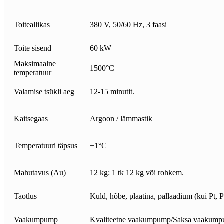
Toiteallikas
380 V, 50/60 Hz, 3 faasi
Toite sisend
60 kW
Maksimaalne
1500°C
temperatuur
Valamise tsükli aeg
12-15 minutit.
Kaitsegaas
Argoon / lämmastik
Temperatuuri täpsus
±1°C
Mahutavus (Au)
12 kg: 1 tk 12 kg või rohkem.
Taotlus
Kuld, hõbe, plaatina, pallaadium (kui Pt, 
Vaakumpump
Kvaliteetne vaakumpump/Saksa vaakump