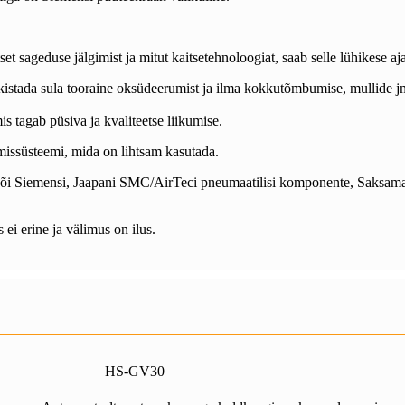
sageduse jälgimist ja mitut kaitsetehnoloogiat, saab selle lühikese aja 
takistada sula tooraine oksüdeerumist ja ilma kokkutõmbumise, mullide 
 tagab püsiva ja kvaliteetse liikumise.
imissüsteemi, mida on lihtsam kasutada.
i Siemensi, Jaapani SMC/AirTeci pneumaatilisi komponente, Saksamaa
i erine ja välimus on ilus.
HS-GV30