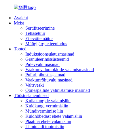
Avaleht
Meist
Sertifitseerimine
Tehasetuur
Ettevõtte näitus
Müügijärgne teenindus
Tooted
Induktsioonsulatusmasinad
Granuleerimissüsteemid
Pidevvalu masinad
Vaakumvaluplokkide valamismasinad
Pulbri pihustusjaamad
Vaakumrõhuvalu masinad
Valtsveski
Õõnespallide valmistamise masinad
Tööstuslahendused
Kullakangide valamisliin
Kuldkangi vermimisliin
Mündivermimise liin
Kuldhõbedast ehete valamisliin
Plaatina ehete valamisliin
Liimtraadi tootmisliin