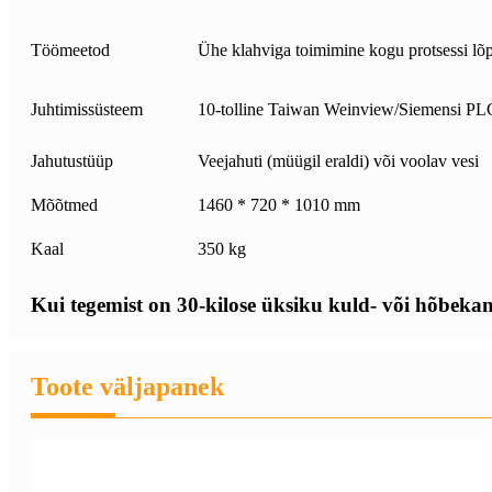
Töömeetod
Ühe klahviga toimimine kogu protsessi l
Juhtimissüsteem
10-tolline Taiwan Weinview/Siemensi PLC i
Jahutustüüp
Veejahuti (müügil eraldi) või voolav vesi
Mõõtmed
1460 * 720 * 1010 mm
Kaal
350 kg
Kui tegemist on 30-kilose üksiku kuld- või hõbekan
Toote väljapanek