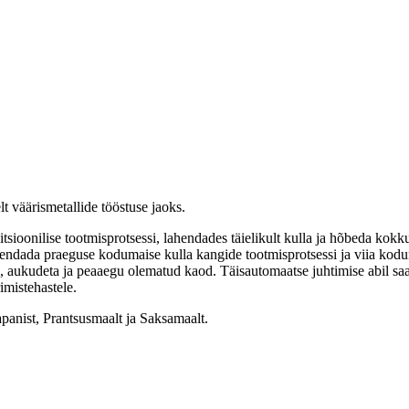
 väärismetallide tööstuse jaoks.
itsioonilise tootmisprotsessi, lahendades täielikult kulla ja hõbeda ko
sendada praeguse kodumaise kulla kangide tootmisprotsessi ja viia kodu
d, aukudeta ja peaaegu olematud kaod. Täisautomaatse juhtimise abil saab 
imistehastele.
anist, Prantsusmaalt ja Saksamaalt.