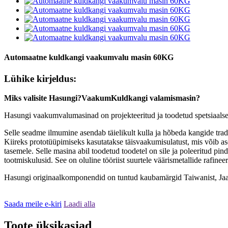
Automaatne kuldkangi vaakumvalu masin 60KG
Lühike kirjeldus:
Miks valisite Hasungi?
Vaakum
Kuldkangi valamismasin?
Hasungi vaakumvalumasinad on projekteeritud ja toodetud spetsiaalselt
Selle seadme ilmumine asendab täielikult kulla ja hõbeda kangide trad
Kiireks prototüüpimiseks kasutatakse täisvaakumisulatust, mis võib a
tasemele. Selle masina abil toodetud toodetel on sile ja poleeritud pin
tootmiskulusid. See on oluline tööriist suurtele väärismetallide rafineer
Hasungi originaalkomponendid on tuntud kaubamärgid Taiwanist, Jaap
Saada meile e-kiri
Laadi alla
Toote üksikasjad