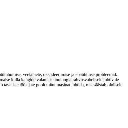
kkutõmbumise, veelainete, oksüdeerumise ja ebaühtluse probleemid.
maise kulla kangide valamistehnoloogia rahvusvahelisele juhtivale
tavaliste töötajate poolt mitut masinat juhtida, mis säästab oluliselt