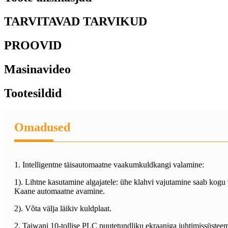
TARVITAVAD TARVIKUD
PROOVID
Masinavideo
Tootesildid
Omadused
1. Intelligentne täisautomaatne vaakumkuldkangi valamine:
1). Lihtne kasutamine algajatele: ühe klahvi vajutamine saab kogu
Kaane automaatne avamine.
2). Võta välja läikiv kuldplaat.
2. Taiwani 10-tollise PLC puutetundliku ekraaniga juhtimissüstee