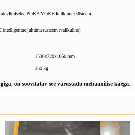
õpuleviimiseks, POKA YOKE lollikindel süsteem
ntelligentne juhtimissüsteem (valikuline)
1530x720x1060 mm
360 kg
giga, on soovitatav see varustada mehaanilise käega.