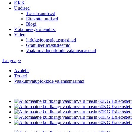
KKK
Uudised
Tööstusuudised
Ettevõtte uudised
Blogi
Võta meiega ühendust
Video
Induktsioonsulatusmasinad
Granuleerimissüsteemid
Vaakumvaluplokkide valamismasinad
Language
Avaleht
Tooted
Vaakumvaluplokkide valamismasinad