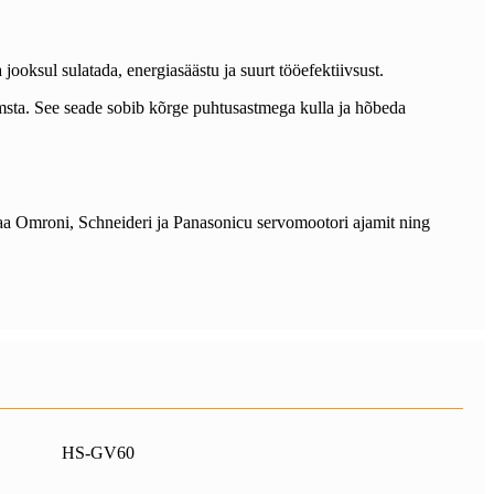
jooksul sulatada, energiasäästu ja suurt tööefektiivsust.
jmsta. See seade sobib kõrge puhtusastmega kulla ja hõbeda
 Omroni, Schneideri ja Panasonicu servomootori ajamit ning
HS-GV60