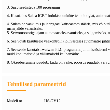
3. Saab seadistada 100 programmi
4. Kasutades Saksa IGBT induktsioonkütte tehnoloogiat, automaatset 
4. Sulamine vaakumis ja inertgaasi kaitseaatomisfääris, mis võib 
materjalide valamiseks.
5. Servomootoriga ajam automaatseks avamiseks ja sulgemiseks, mis
6. See võtab kasutusele veakontrolli (lollivastase) automaatse juht
7. See seade kasutab Twaiwan PLC programmi juhtimissüsteemi võ
muid kodumaiseid ja välismaiseid kaubamärke.
8. Oksüdeerumine puudub, kadu on väike, poorsus puudub, värvus e
Tehnilised parameetrid
Mudeli nr.
HS-GV12