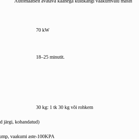
Automaatselt avatava kaanega kuldkangi vaakumvalu masin
70 kW
18–25 minutit.
30 kg: 1 tk 30 kg või rohkem
Pd järgi, kohandatud)
ump, vaakumi aste-100KPA