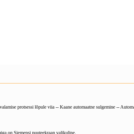
 valamise protsessi lõpule viia -- Kaane automaatne sulgemine -- Autom
miga on Siemensi puuteekraan valikuline.